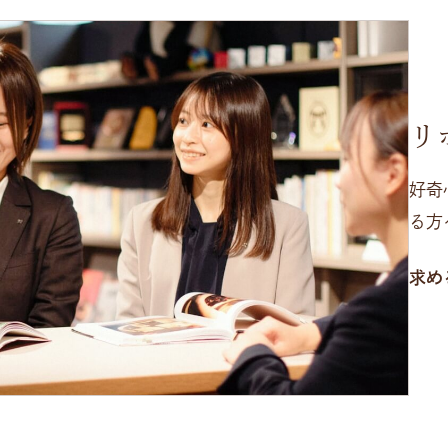
リ
好奇
る方
求め