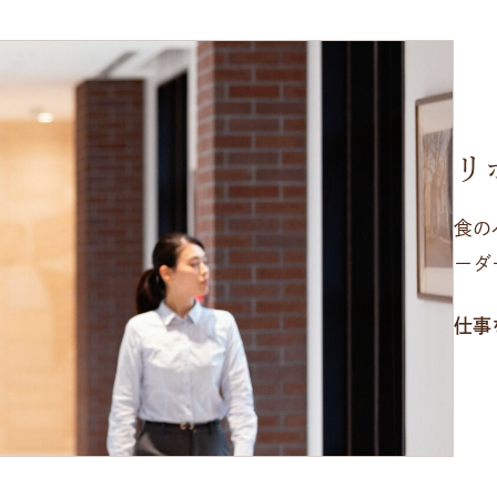
リ
食の
ーダ
仕事